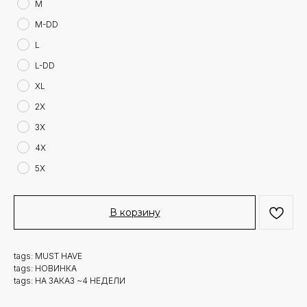
M
M-DD
L
L-DD
XL
2X
3X
4X
5X
В корзину
tags: MUST HAVE
tags: НОВИНКА
tags: НА ЗАКАЗ ~4 НЕДЕЛИ