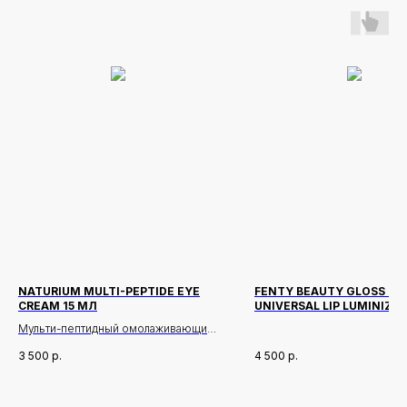
Новинки
Доставка и оплата
NATURIUM MULTI-PEPTIDE EYE
FENTY BEAUTY GLOSS B
CREAM 15 МЛ
UNIVERSAL LIP LUMINIZER
Лидеры продаж
О нас
ОТТЕНОК FUSSY 9 МЛ
Мульти-пептидный омолаживающий
крем для век
Скидки
3 500
р.
4 500
р.
Политика Конфиденциальности