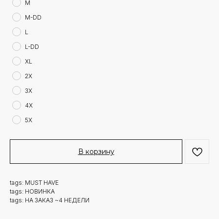
M
M-DD
L
L-DD
XL
2X
3X
4X
5X
В корзину
tags: MUST HAVE
tags: НОВИНКА
tags: НА ЗАКАЗ ~4 НЕДЕЛИ