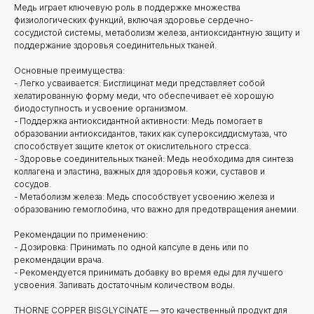
Медь играет ключевую роль в поддержке множества
физиологических функций, включая здоровье сердечно-
сосудистой системы, метаболизм железа, антиоксидантную защиту и
поддержание здоровья соединительных тканей.
Основные преимущества:
- Легко усваивается: Бисглицинат меди представляет собой
хелатированную форму меди, что обеспечивает её хорошую
биодоступность и усвоение организмом.
- Поддержка антиоксидантной активности: Медь помогает в
образовании антиоксидантов, таких как супероксиддисмутаза, что
способствует защите клеток от окислительного стресса.
- Здоровье соединительных тканей: Медь необходима для синтеза
коллагена и эластина, важных для здоровья кожи, суставов и
сосудов.
- Метаболизм железа: Медь способствует усвоению железа и
образованию гемоглобина, что важно для предотвращения анемии.
Рекомендации по применению:
- Дозировка: Принимать по одной капсуле в день или по
рекомендации врача.
- Рекомендуется принимать добавку во время еды для лучшего
усвоения. Запивать достаточным количеством воды.
THORNE COPPER BISGLYCINATE — это качественный продукт для