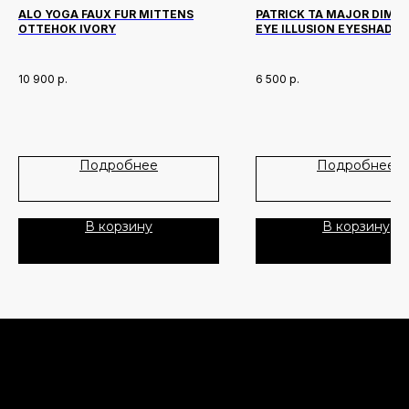
Лидеры продаж
О нас
ALO YOGA FAUX FUR MITTENS
PATRICK TA MAJOR DIME
ОТТЕНОК IVORY
EYE ILLUSION EYESHADO
Скидки
ОТТЕНОК DO YOU KNOW 
AM
10 900
р.
6 500
р.
Политика Конфиденциальности
Публичная Оферта
Пользовательское Соглашение
Подробнее
Подробнее
Все права защищены
В корзину
В корзину