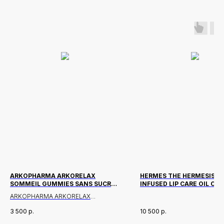
ARKOPHARMA ARKORELAX
HERMES THE HERMESISTI
SOMMEIL GUMMIES SANS SUCRE
INFUSED LIP CARE OIL О
30 ШТ
BEIGE SAPOTILLE
ARKOPHARMA ARKORELAX
SOMMEIL GUMMIES — это
3 500
р.
10 500
р.
жевательные конфеты, специально
разработанные для поддержки