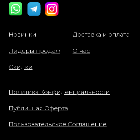
Способ применения:
Рекомендуется принимать 2
жевательные конфеты за 30-60
минут до сна. Конфеты следует
тщательно разжевывать, чтобы
обеспечить лучшее усвоение
активных веществ.
Показания:
- Для улучшения качества сна
- Для снижения стресса и
тревожности
- Для расслабления перед сном