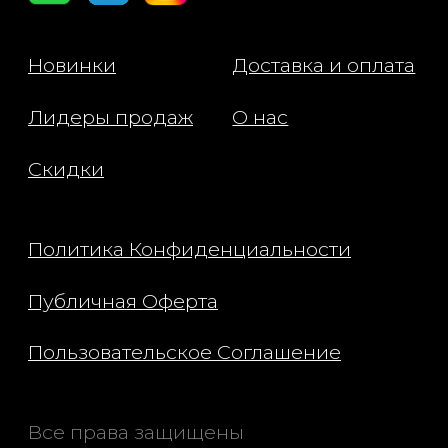
Микроиглы (570 000) —
обеспечивают локальное
стимулирование кожи, способствуя
лучшему усвоению активных
компонентов.
Ниацинамид — регулирует
выработку себума, улучшает
текстуру кожи и укрепляет её
барьерные свойства.
Аденозин — способствует
уменьшению признаков усталости,
улучшает упругость и стимулирует
восстановительные процессы.
Для какого типа кожи подходит: для
всех типов кожи.
Способ применения: 1. После
умывания нанесите сыворотку (шаг
1) на чистое лицо и помассируйте. 2.
После того, как сыворотка
впитается, откройте маску (шаг 2) и