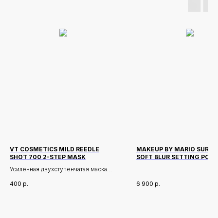
VT COSMETICS MILD REEDLE
MAKEUP BY MARIO SURRE
SHOT 700 2-STEP MASK
SOFT BLUR SETTING POW
ОТТЕНОК 3 NEUTRAL PEA
Усиленная двухступенчатая маска
для лица с микроиглами VT
400
р.
6 900
р.
Cosmetics Reedle Shot 700 2 Step
Mask — это продуманный уход,
объединяющий механическое
Новинки
Доставка и оплата
воздействие и активное питание