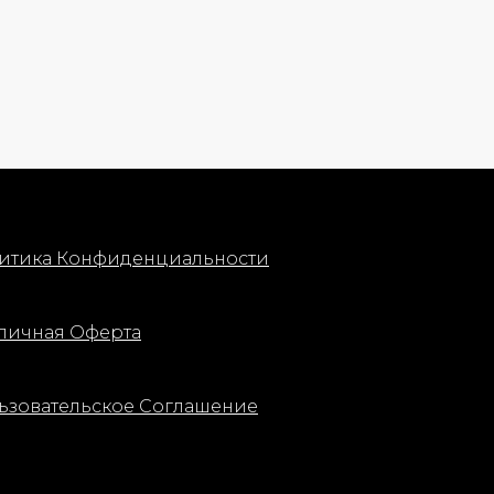
на для
ия,
дать
енный вид.
т ее
итика Конфиденциальности
личная Оферта
ьзовательское Соглашение