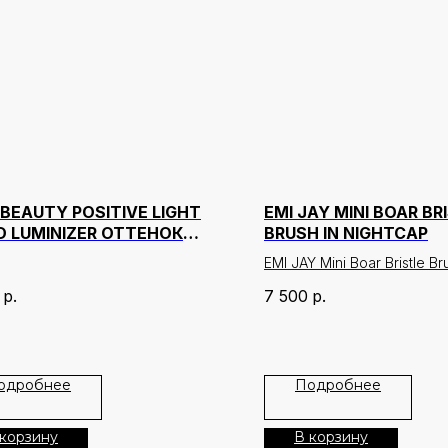
 BEAUTY POSITIVE LIGHT
EMI JAY MINI BOAR BR
ID LUMINIZER ОТТЕНОК
BRUSH IN NIGHTCAP
SCEND 15 МЛ
EMI JAY Mini Boar Bristle B
миниатюрная расческа с 
р.
7 500
р.
кабана, которая идеально
для ухода за волосами. Щ
натурального ворса каба
своими полезными свойст
одробнее
Подробнее
мягко распределяет нату
масла по длине волос, ул
текстуру и придавая ест
 корзину
В корзину