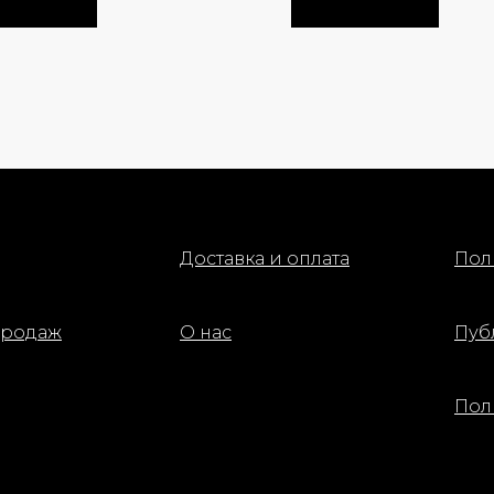
блеск. Эта расческа удоб
ежедневного использован
особенно если нужно при
волосам гладкость и ухож
Компактный размер делае
идеальной для сумки или
путешествий.
Доставка и оплата
Пол
продаж
О нас
Пуб
Пол