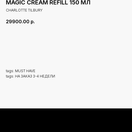
MAGIC CREAM REFILL 150 МЛ
CHARLOTTE TILBURY
29900.00
р.
В корзину
tags: MUST HAVE
tags: НА ЗАКАЗ 3-4 НЕДЕЛИ
Новинки
Доставка и оплата
Лидеры продаж
О нас
Скидки