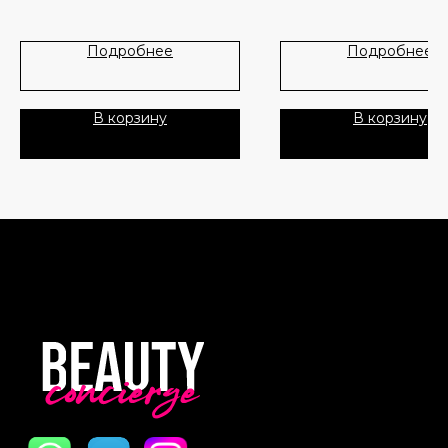
Новинки
Доставка и оплата
которые интенсивно увлаж
регулируют работу сальных
Лидеры продаж
О нас
Подробнее
Подробнее
успокаивают кожу, предот
воспаления и шелушения.
Скидки
В набор вошли:
В корзину
В корзину
- Крем-эссенция с чаем К
Политика Конфиденциальности
Dr.Ceuracle Vegan Kombucha
Essence (50 мл)
Публичная Оферта
- Веганский гель-крем с ча
комбуча Dr.Ceuracle Vegan
Пользовательское Соглашение
Kombucha Tea Gel Cream (3
Активные ингредиенты:
Все права защищены
- Комбуча (ферментирован
черный чай) — натуральный
источник пробиотиков и ви
группы B, который помогае
выводить токсины и укрепл
иммунитет. Способствует
глубокому увлажнению кож
улучшает ее тон и восстана
структуру эластина и коллаг
- Экстракт листьев камелии