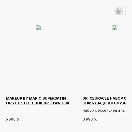
MAKEUP BY MARIO SUPERSATIN
DR. CEURACLE НАБОР С Ч
LIPSTICK ОТТЕНОК UPTOWN GIRL
КОМБУЧА (ЭССЕНЦИЯ+ГЕ
КРЕМ)
Набор с эссенцией и гель
для увлажнения и защиты к
5 500
р.
3 990
р.
Описание:
Два продукта на основе ко