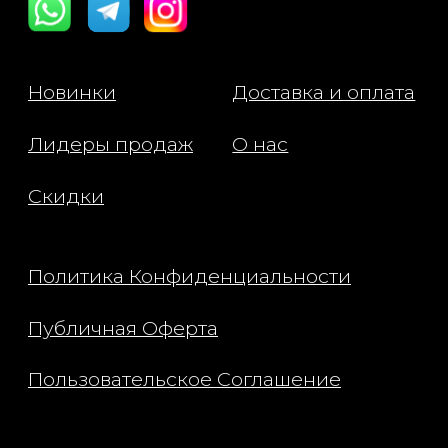
китайской насыщен витамин
аминокислотами и белками,
обеспечивая детокс-эффек
борьбу с признаками старе
Обладает выраженными
противовоспалительными и
антибактериальными свойст
- Экстракт плодов лимонник
китайского — мощный антио
богатый полифенолами, ко
защищает клетки кожи от
повреждений свободными
радикалами. Снижает покра
уменьшает чувствительност
Применение:
Нанести эссенцию, затем г
утром и вечером после оч
Состав:
Крем-эссенция: Water,
Triethylhexanoin, Hydrogena
poly(c6-14 olefin), 1,2-hexane
Methylpropanediol, Butylene
Glycerin, Trilaureth-4 phosph