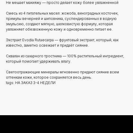
Не мешает макияжу — просто делает кожу более увлажненной
Смесь из 4 питательных масел: жожоба, виноградных косточек,
примулы вечерней и шиповника, суспендированных в водную
эмульсию, создают мягкую, шелковистую формулу, которая
увлажняет обезвоженную кожу и одновременно питает ее.
Экстракт Evodia Rutaecarpa — фруктовый экстракт, который, как
известно, заметно освежает и придаёт сияние.
Сквалан из сахарного тростника — 100% растительный ингредиент,
который помогает удерживать влагу.
Светоотражающие минералы мгновенно придают сияние всем
Новинки
Доставка и оплата
оттенкам кожи, которое сохраняется весь день.
tags: НА ЗАКАЗ 3-4 НЕДЕЛИ
Лидеры продаж
О нас
Скидки
Политика Конфиденциальности
Публичная Оферта