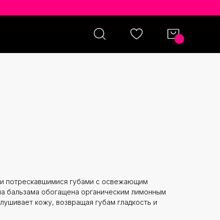
NAID LIP TREATMENT
и и потрескавшимися губами с освежающим
а бальзама обогащена органическим лимонным
лушивает кожу, возвращая губам гладкость и