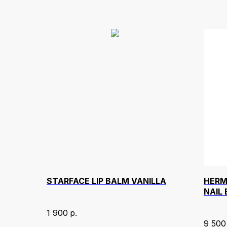
STARFACE LIP BALM VANILLA
HERM
NAIL
ROSE
1 900
р.
9 500