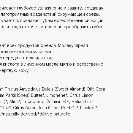
чивает глубокое увлажнение и защиту, создавая
благоприятных воздействий окружающей среды.
тывается, придавая губам естественный сияющий
 для тех, кто хочет мгновенно преобразить губы.
иент всех продуктов бренда. Молекулярная
 человеческими маслами
арт среди антиоксидантов
я кислота в лимонном масле мягко и естественно
мертвую кожу
in*, Prunus Amygdalus Dulcis (Sweet Almond) Oil*, Cera
 Parkii (Shea) Butter*, Limonene*, Citrus Limon
ur)*, Mica*, Tocopherol (Vitamin E)*, Helianthus
ral*, Citrus Aurantifolia (Lime) Peel Oil*, Linalool*,
1.*naturally derived/*dérivé naturelle.