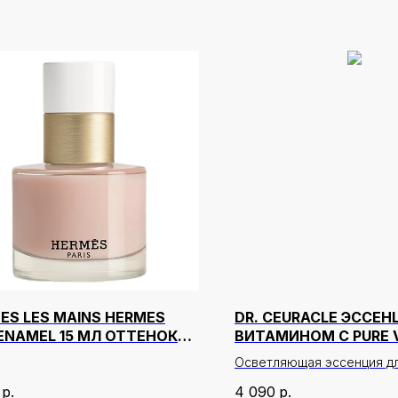
ES LES MAINS HERMES
DR. CEURACLE ЭССЕН
 ENAMEL 15 МЛ ОТТЕНОК
ВИТАМИНОМ С PURE 
 PORCELAIN
MELLIGHT BOOSTING 
Осветляющая эссенция дл
145 МЛ
витамином С
р.
4 090
р.