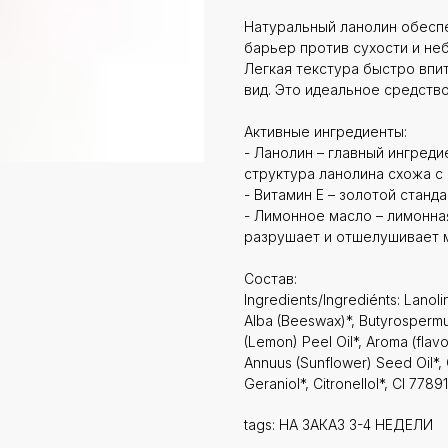
Натуральный ланолин обеспе
барьер против сухости и не
Легкая текстура быстро впи
вид. Это идеальное средство
Активные ингредиенты:
- Ланолин – главный ингред
структура ланолина схожа с
- Витамин Е – золотой станд
- Лимонное масло – лимонна
разрушает и отшелушивает 
Состав:
Ingredients/Ingrediénts: Lanol
Alba (Beeswax)*, Butyrospermum
(Lemon) Peel Oil*, Aroma (flavo
Annuus (Sunflower) Seed Oil*, Cit
Geraniol*, Citronellol*, CI 7789
tags: НА ЗАКАЗ 3-4 НЕДЕЛИ