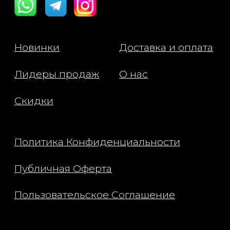
тонера или сыворотки нане
необходимое количество к
лицо и шею. Мягко распред
массажным линиям до полн
впитывания. Используйте у
вечером в качестве завер
этапа ухода. В дневное вре
рекомендуется применять
солнцезащитное средство.