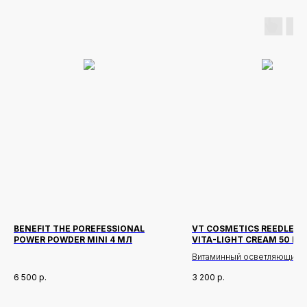
BENEFIT THE POREFESSIONAL
VT COSMETICS REEDLE S
POWER POWDER MINI 4 МЛ
VITA-LIGHT CREAM 50 МЛ
Витаминный осветляющий к
лица с технологией Cica Ree
6 500
р.
3 200
р.
ухода за тусклой кожей, н
тоном и признаками усталос
Формула с комплексом вит