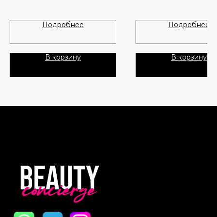
Новинки
Доставка и оплата
помогает улучшить сияние 
выровнять тон, повысить гл
Лидеры продаж
О нас
Подробнее
Подробнее
и придать лицу более свежи
ухоженный вид.
Скидки
Крем содержит витамин C,
В корзину
В корзину
ниацинамид (витамин B3), ви
Политика Конфиденциальности
и глутатион, которые помог
уменьшить выраженность
Публичная Оферта
тусклости, поддерживают у
кожи и обеспечивают
Пользовательское Соглашение
антиоксидантный уход.
Микроспикулы Cica Reedle
способствуют более эффе
Все права защищены
проникновению активных
компонентов, а увлажняющ
ингредиенты помогают сох
мягкость и комфорт кожи. Л
шелковистая текстура быст
впитывается, не оставляя 
тяжести.
Способ применения:
После очищения кожи и на