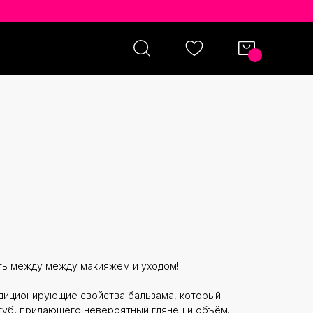
BURY HYALURONIC
ЕНОК HAPPIBERRY
ть между между макияжем и уходом!
ндиционирующие свойства бальзама, который
 губ, придающего невероятный глянец и объём.