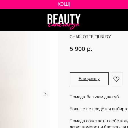
КЭШБЭК 5% Б
|
CHARLOTTE TIL
HAPPIKISS ОТТ
CHARLOTTE TILBURY
5 900
р.
В корзину
Помада-бальзам для губ.
Больше не придётся выбира
Помада сочетает в себе ко
дарит комфорт и блеска для