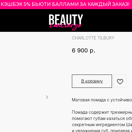
КЭШБЭК 5% БЬЮТИ БАЛЛАМИ ЗА КАЖДЫЙ ЗАКАЗ!
|
CHARLOTTE TIL
REVOLUTION LI
CHARLOTTE TILBURY
6 900
р.
В корзину
Матовая помада с устойчив
Помада содержит трехмерн
помогают губам казаться о
секретным ингредиентом Ша
и увлажнения губ, придавая