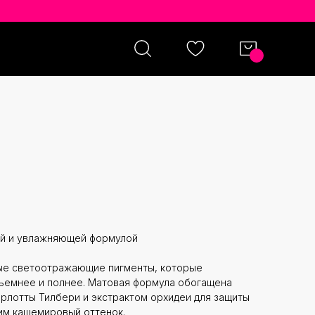
BURY LOOK OF LOVE MATTE
PSTICK ОТТЕНОК MRS KISSES
ой и увлажняющей формулой
ые светоотражающие пигменты, которые
бъемнее и полнее. Матовая формула обогащена
рлотты Тилбери и экстрактом орхидеи для защиты
 им кашемировый оттенок.