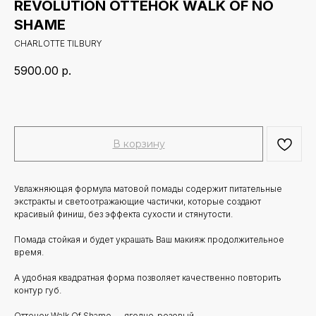
REVOLUTION ОТТЕНОК WALK OF NO
SHAME
CHARLOTTE TILBURY
5900.00
р.
В корзину
Увлажняющая формула матовой помады содержит питательные
экстракты и светоотражающие частички, которые создают
красивый финиш, без эффекта сухости и стянутости.
Помада стойкая и будет украшать Ваш макияж продолжительное
время.
А удобная квадратная форма позволяет качественно повторить
контур губ.
Оттенок Walk Of Shame — ягодно-розовый