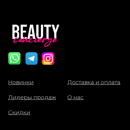
японской – ухаживает за вашими
эластичность кожи, выравни
бровями, придает им ухоженный
и придает лицу здоровое си
вид и питает их.
При регулярном применени
становится более гладкой,
Применение:
увлажненной и ухоженной.
С помощью аппликатора нанесите
гель на брови, расчесывая их по
Способ применения:
направлению роста волос для
После очищения нанесите
равномерного распределения
небольшое количество эсс
цвета.
сухую кожу лица, избегая о
вокруг глаз и губ. Легкими
Состав:
похлопывающими движени
Aqua /Water/Eau, VP/VA Copolymer,
распределите средство до 
Alcohol, Acrylates Copolymer,
впитывания. Используйте в
Butylene Glycol, Glycerin, Caramel,
вечернем уходе ежедневно
Phenoxyethanol, PVP, Panthenol,
рекомендуется нанести
Sodium Hydroxide, Camellia Japonica
увлажняющий крем.
Flower Extract, Ethylhexylglycerin,
Sodium Dehydroacetate, Biotinoyl
Tripeptide-1 [+/- May Contain/Peut
Contenir: Red 40 (CI 16035), Yellow 5
(CI 19140), Blue 1 (CI 42090)]