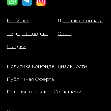
ноты меда и белого клевера
напоминают о богатом наследии
пчеловодства
Активные ингредиенты:
- Мед Мирсалехи – увлажняет кожу.
Это мощный ингредиент, богатый
витаминами, минералами,
аминокислотами и мощными
антиоксидантами. Получаемый из
пчелиного сада Мирсалехи на
протяжении шести поколений, он
обеспечивает длительное
увлажнение и глянцевый блеск.
- Запатентованная смесь ароматов –
свежий, сладкий аромат сочного,
поникшего меда сливается в сердце
с весенними цветами,
вдохновленными пчелиным садом
Мирсалехи, в то время как
цитрусовые ноты абрикоса и
мандарина придают игривый оттенок
этому невероятно питательному и
роскошному аромату.
- Аргановое масло – придает блеск.