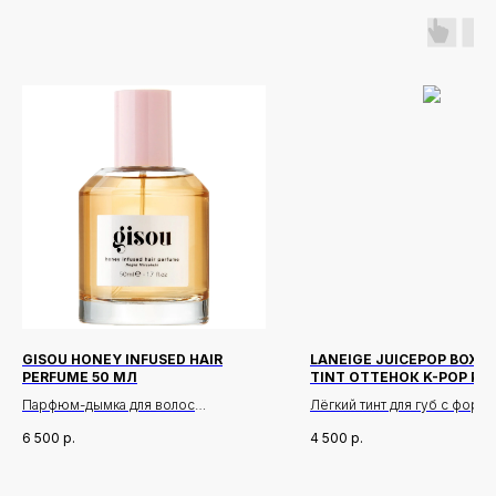
GISOU HONEY INFUSED HAIR
LANEIGE JUICEPOP BOX OI
PERFUME 50 МЛ
TINT ОТТЕНОК K-POP PI
Парфюм-дымка для волос
Лёгкий тинт для губ с форму
которая при нанесении тает
6 500
р.
4 500
р.
Описание:
превращается в сочный, сл
Невероятная дымка для волос,
масляный оттенок с эффек
обогащённая мёдом из пчелиного
влажного блеска.
Новинки
Доставка и оплата