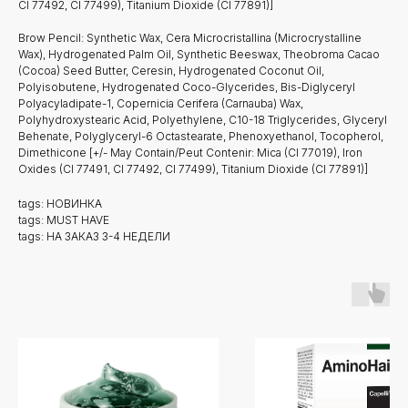
CI 77492, CI 77499), Titanium Dioxide (CI 77891)]
Brow Pencil: Synthetic Wax, Cera Microcristallina (Microcrystalline
Wax), Hydrogenated Palm Oil, Synthetic Beeswax, Theobroma Cacao
(Cocoa) Seed Butter, Ceresin, Hydrogenated Coconut Oil,
Polyisobutene, Hydrogenated Coco-Glycerides, Bis-Diglyceryl
Polyacyladipate-1, Copernicia Cerifera (Carnauba) Wax,
Polyhydroxystearic Acid, Polyethylene, C10-18 Triglycerides, Glyceryl
Behenate, Polyglyceryl-6 Octastearate, Phenoxyethanol, Tocopherol,
Dimethicone [+/- May Contain/Peut Contenir: Mica (CI 77019), Iron
Oxides (CI 77491, CI 77492, CI 77499), Titanium Dioxide (CI 77891)]
tags: НОВИНКА
tags: MUST HAVE
tags: НА ЗАКАЗ 3-4 НЕДЕЛИ
Новинки
Доставка и оплата
Лидеры продаж
О нас