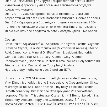
Этап 1.0 - скульптор формирует и закрепляет волоски на месте.
Уникальная формула и универсальные аппликаторы создадут
идеальную укладку.
Этап 2.0 - помада для бровей придаст оттенок. Специально
разработанная угловая кисть позволяет заполнять любые пробелы.
Этап 3.0 - Карандаш для бровей для придания максимальной 3D-
четкости с помощью ультратонкого кончика. Кисточка позволяет
мягко смешать все средства вместе и создать идеальные брови.
Состав:
Brow Sculpt: Aqua/Water/Eau, Acrylates Copolymer, Paraffin, Glycerin,
Butylene Glycol, Cera Microcristallina (Microcrystalline Wax), Stearic
Acid, Dimethicone, Mineral Oil (Paraffinum Liquidum), Euphorbia
Cerifera (Candelilla) Wax, Cetearyl Alcohol, Cetyl Alcohol,
Phenoxyethanol, Copernicia Cerifera (Carnauba) Wax, Polysorbate 80,
Triethanolamine, Xanthan Gum, Tocopheryl Acetate,
Hydroxypropylmethylcellulose, Disodium EDTA
Brow Pomade: C13-14 Alkane, Trimethylsiloxysilicate, Dimethicone,
Vinyl Dimethicone/Methicone Silsesquioxane Crosspolymer, Silica,
Microcrystalline Wax, Isododecane, Ethylhexyl Palmitate, Paraffin,
Dimethicone/Vinyl Dimethicone Crosspolymer, Phenoxyethanol,
Isopropyl Titanium Triisostearate, Quaternium-18 Bentonite, Alumina,
Tocopheryl Acetate, Propylene Carbonate, Quartz, [+/- May
Contain/Peut Contenir: Blue 1 Lake (CI 42090), Iron Oxides (CI 77491,