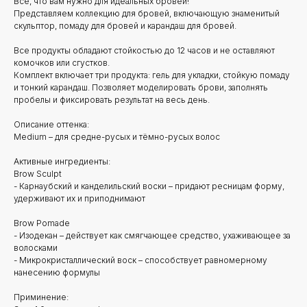
Все, что вам нужно для идеальных бровей!
Представляем коллекцию для бровей, включающую знаменитый
скульптор, помаду для бровей и карандаш для бровей.
Все продукты обладают стойкостью до 12 часов и не оставляют
комочков или сгустков.
Комплект включает три продукта: гель для укладки, стойкую помаду
и тонкий карандаш. Позволяет моделировать брови, заполнять
пробелы и фиксировать результат на весь день.
Описание оттенка:
Medium – для средне-русых и тёмно-русых волос
Активные ингредиенты:
Brow Sculpt
- Карнаубский и канделильский воски – придают ресницам форму,
удерживают их и приподнимают
Brow Pomade
- Изодекан – действует как смягчающее средство, ухаживающее за
волосками
- Микрокристаллический воск – способствует равномерному
нанесению формулы
Приминение: