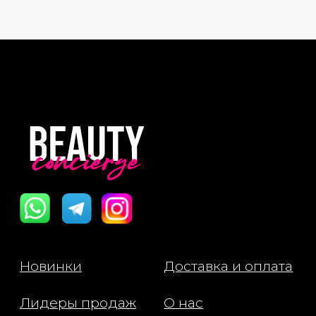
увлажняющие компоненты.
Активные ингредиенты
способствуют уменьшению
тусклости и пигментации, помогают
повысить упругость кожи,
успокаивают её и укрепляют
естественный защитный барьер.
При регулярном использовании
кожа становится более гладкой,
свежей и сияющей.
Сыворотка подходит для всех типов
кожи, особенно тусклой,
обезвоженной и склонной к
неровному тону.
Способ применения: Нанесите 1–2
порции средства на очищенную
кожу лица после использования
тонера. Равномерно распределите
по коже лёгкими похлопывающими
движениями до полного впитывания.
Затем нанесите крем.