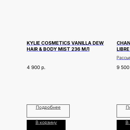
KYLIE COSMETICS VANILLA DEW
CHAN
HAIR & BODY MIST 236 МЛ
LIBR
Рассы
матиру
4 900
р.
9 500
подче
шелко
Пудра
макия
возду
не дел
Подробнее
П
подче
остав
В корзину
В