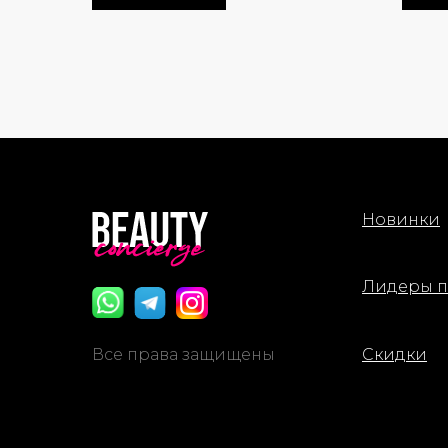
Для к
Спосо
Перев
один р
пухов
пудры
Легко 
сторон
Новинки
излише
Нанеси
Лидеры 
касан
нажат
Все права защищены
Скидки