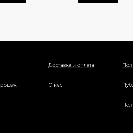
ожи любого типа.
аппликатор и растушевку
равномерное распр
пальцев.
средства на веке с
бы нанесения:
наконечником для д
Особенности:
ерните закрытую пудреницу
аз, затем входящей в комплект
кой наберите с сеточки немного
 POUDRE UNIVERSELLE LIBRE.
постучите пуховкой по тыльной
е ладони, чтобы стряхнуть
Доставка и оплата
Пол
к.
те пудру на все лицо легкими
продаж
О нас
Пуб
иями пуховки с небольшим
ием.
Пол