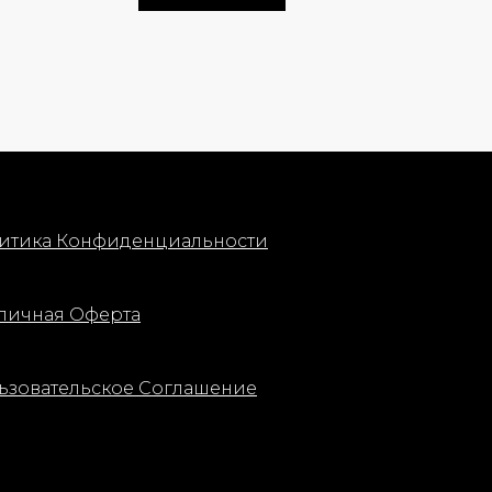
 кончиками
еделение
 точным
етализации.
итика Конфиденциальности
личная Оферта
ьзовательское Соглашение