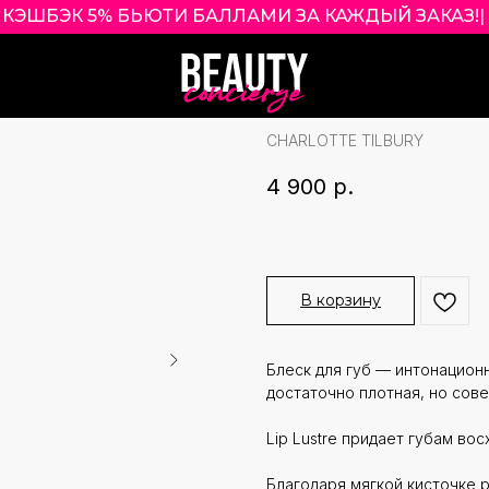
КЭШБЭК 5% БЬЮТИ БАЛЛАМИ ЗА КАЖДЫЙ ЗАКАЗ!
|
CHARLOTTE TIL
BLONDIE
CHARLOTTE TILBURY
4 900
р.
В корзину
Блеск для губ — интонацион
достаточно плотная, но сов
Lip Lustre придает губам во
Благодаря мягкой кисточке 