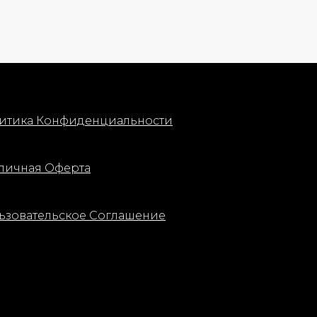
емыми
укрепляет защитный барьер кожи и
и
способствует визуальному
бежевый цвет
уменьшению признаков усталости.
ую вуаль на
При регулярном использовании кожа
м.
становится более эластичной, мягкой
и приобретает свежий, ухоженный
вных
вид.
AHA’s +
итика Конфиденциальности
Способ применения:
После
очищения и использования тонера
нанесите 2–3 капли сыворотки на
аполняют
кожу лица и шеи. Равномерно
личная Оферта
поверхность
распределите легкими
похлопывающими движениями до
более
полного впитывания. Затем нанесите
ьзовательское Соглашение
крем. Используйте утром и вечером.
труктуру
а
нный и