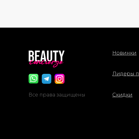
особенно для нормальной и сухой, а
также для тех, кто предпочитает
естественный влажный финиш.
Способ применения: С помощью
спонжа-аппликатора нанесите
средство на кожу лица лёгкими
похлопывающими движениями. При
Новинки
необходимости наслаивайте для
более плотного покрытия.
Лидеры 
Все права защищены
Скидки