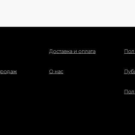
обогащенной биоразлага
растительными волокнам
касторового масла. Его 
создает красивую атласн
ваших ногтях за один прие
Коктейль из мощных акти
ингредиентов: Гексанал + 
Доставка и оплата
Пол
витамин Е.
Активные ингредиенты:
- Волокна клещевины — з
продаж
О нас
Пуб
неровности, выравнивая 
ногтя
- AHAs — придают ногтю 
Пол
гладкий внешний вид
- Гексанал — укрепляет с
ногтя
Применение:
Нанесите Active Smooth н
отполированный, подпиле