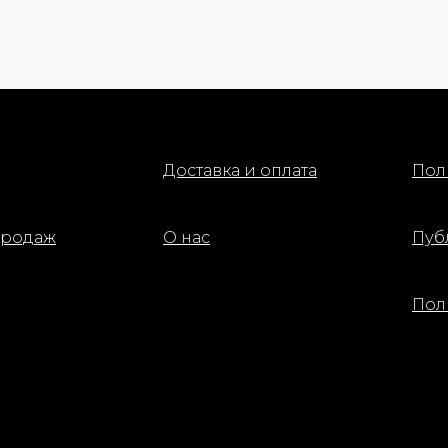
а.
ие оттенка:
glow — теплый персиковый с
м золотистым свечением.
ные ингредиенты:
о Кукуи — увлажняет,
Доставка и оплата
Пол
ивает и питает кожу.
луроновая кислота — блокирует
для увлажнения кожи.
ко измельченные частицы
продаж
О нас
Пуб
 создают сияющий эффект.
нение:
Пол
ите небольшое количество на
ки щек и растушуйте пальцами,
ю или спонжем. Можно
зовать на веках и губах для
ния гармоничного образа.
: