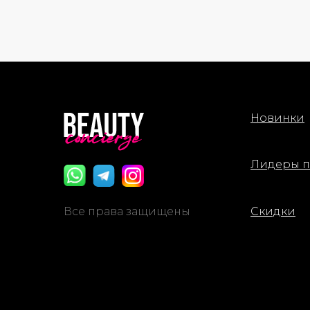
образ
Описан
Peach
легки
Актив
- Масл
Новинки
успока
- Гиа
влагу 
- Мел
Лидеры 
слюды
Приме
Все права защищены
Скидки
Нанес
яблоч
кисть
исполь
созда
Состав