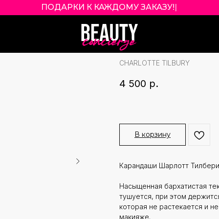
ПОДАРКИ К КАЖДОМУ ЗАКАЗУ!
|
CHARLOTTE TIL
ICONIC NUDE
CHARLOTTE TILBURY
4 500
р.
В корзину
Карандаши Шарлотт Тилбери
Насыщенная бархатистая тек
тушуется, при этом держитс
которая не растекается и не
макияже.