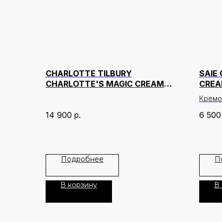
CHARLOTTE TILBURY
SAIE
CHARLOTTE'S MAGIC CREAM
CREA
REFILL 50 МЛ
ОТТЕ
Кремо
14 900
р.
6 500
Описа
Легка
себе р
естес
Подробнее
П
кожи. 
расту
мягко
В корзину
В
Можно
и губа