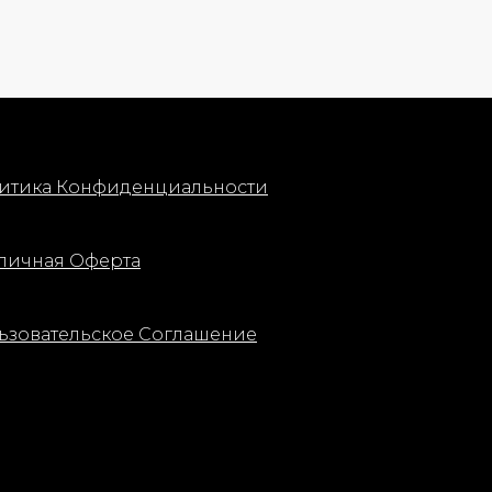
итика Конфиденциальности
личная Оферта
ьзовательское Соглашение