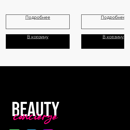
Новинки
Доставка и оплата
возрастных изменений. Лёг
сывороточная текстура пом
коже выглядеть более гладк
Лидеры продаж
О нас
Подробнее
Подробнее
свежей и ухоженной, при э
комфортна для регулярного
Скидки
использования.
В корзину
В корзину
Формула содержит ретинал
Политика Конфиденциальности
(Retinal)— активную форму 
A, которая помогает ускори
Публичная Оферта
обновление клеток кожи,
уменьшить выраженность м
Пользовательское Соглашение
морщин, выровнять рельеф
улучшить тон лица. Дополн
средство обогащено
Все права защищены
увлажняющими и успокаив
компонентами, которые по
поддерживать защитный ба
кожи и снизить ощущение с
Сыворотка способствует
повышению плотности и
эластичности кожи, делает 
гладкой и сияющей. Подход
кожи с первыми признакам