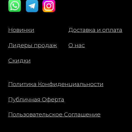
возрастных изменений, не
текстурой, расширенными 
тусклым тоном.
Способ применения: Нанес
небольшое количество сред
очищенную кожу лица посл
тонера. Используйте вечер
постепенно вводя средство
Начните с 2–3 раз в неделю,
при хорошей переносимос
увеличьте частоту примене
Завершите уход увлажняю
кремом. В дневное время
обязательно используйте
солнцезащитный крем.