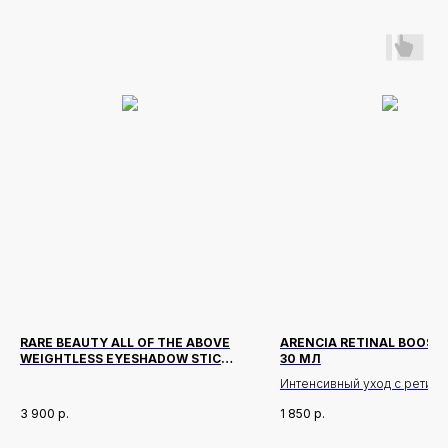
RARE BEAUTY ALL OF THE ABOVE
ARENCIA RETINAL BOOST
WEIGHTLESS EYESHADOW STICK
30 МЛ
ОТТЕНОК BURGUNDY
Интенсивный уход с ретина
направленный на улучшени
3 900
р.
1 850
р.
текстуры кожи, повышение
упругости и борьбу с приз