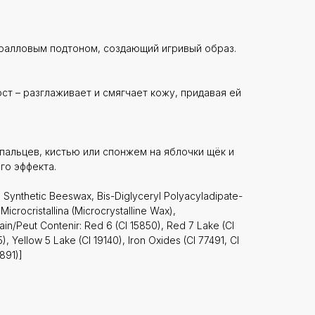
ралловым подтоном, создающий игривый образ.
ст – разглаживает и смягчает кожу, придавая ей
пальцев, кистью или спонжем на яблочки щёк и
го эффекта.
 Synthetic Beeswax, Bis-Diglyceryl Polyacyladipate-
 Microcristallina (Microcrystalline Wax),
n/Peut Contenir: Red 6 (CI 15850), Red 7 Lake (CI
), Yellow 5 Lake (CI 19140), Iron Oxides (CI 77491, CI
891)]