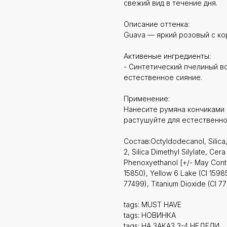
свежий вид в течение дня.
Описание оттенка:
Guava — яркий розовый с ко
Активеные ингредиенты:
- Синтетический пчелиный во
естественное сияние.
Применение:
Нанесите румяна кончиками 
растушуйте для естественно
Состав:Octyldodecanol, Silica,
2, Silica Dimethyl Silylate, Cera
Phenoxyethanol [+/- May Contai
15850), Yellow 6 Lake (CI 15985
77499), Titanium Dioxide (CI 77
tags: MUST HAVE
tags: НОВИНКА
tags: НА ЗАКАЗ 3-4 НЕДЕЛИ