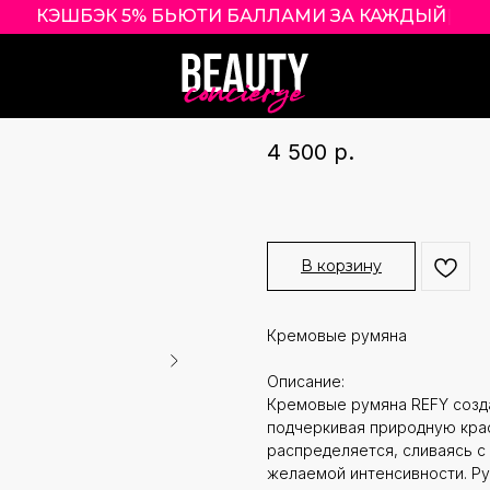
КЭШБЭК 5% БЬЮТИ БАЛЛАМИ З
|
REFY CREAM BL
REFY
4 500
р.
В корзину
Кремовые румяна
Описание:
Кремовые румяна REFY созд
подчеркивая природную крас
распределяется, сливаясь с 
желаемой интенсивности. Ру