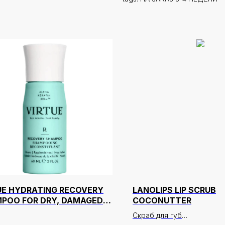
UE HYDRATING RECOVERY
LANOLIPS LIP SCRUB
POO FOR DRY, DAMAGED &
COCONUTTER
RED HAIR 60 МЛ
Скраб для губ