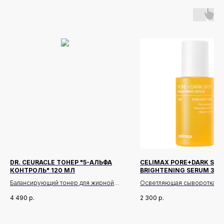
DR. CEURACLE ТОНЕР "5-АЛЬФА
CELIMAX PORE+DARK SPO
КОНТРОЛЬ" 120 МЛ
BRIGHTENING SERUM 30 
Балансирующий тонер для жирной
Осветляющая сыворотка для
кожи
направленная на уменьшен
4 490
р.
2 300
р.
выраженности пигментных п
Описание:
постакне и тусклого тона ко
Легкий освежающий тонер сужает
Легкая текстура быстро
Новинки
Доставка и оплата