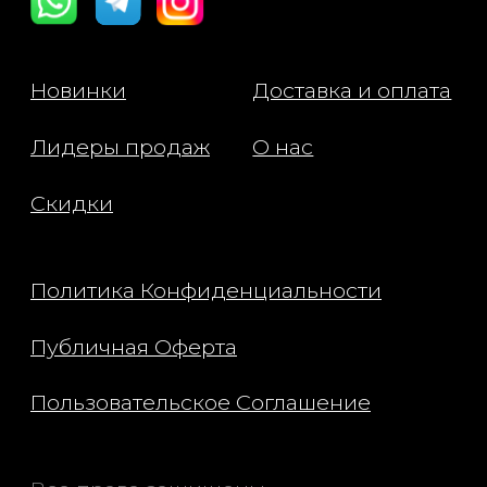
воспаления.
время рекомендуется испо
- Аллантоин нейтрализует
солнцезащитное средство.
свободные радикалы и продлевает
жизнь клеток.
- Гиалуроновая кислота глубоко
увлажняет кожу.
Применение:
После очищения нанесите тонер на
ватный диск или ладони,
распределите по лицу.
Состав:
Water, Betaine, Glycerin, Hamamelis
Virginiana (Witch Hazel)
Bark/Leaf/Twig Extract, Butylene
Glycol, 1,2-Hexanediol, Capryloyl
Glycine, Hydroxyacetophenone,
Sodium Pca, Hexylene Glycol, Peg-
40 Hydrogenated Castor Oil,
Lactobacillus/Soybean Ferment
Extract, Candida
Bombicola/Glucose/Methyl
Rapeseedate Ferment, Dipotassium
Glycyrrhizate, Sarcosine, Dioscorea