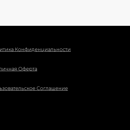
основе. Концентрированные
натуральные активные ингредиенты,
полученные из черники, мгновенно
придают ногтям оттенок прохладной
розы и желеобразный блеск. Ногти
восстанавливаются и питаются за
один прием.
итика Конфиденциальности
Коктейль из мощных активных
ингредиентов: фермент
лактобактерий + Has + экстракт
черники.
личная Оферта
Активные ингредиенты:
- Экстракт черники (антиоксиданты) —
ьзовательское Соглашение
укрепляет ногти
- AHAs — восстанавливают и
укрепляют ногтевую пластину
- Масло сладкого миндаля — глубоко
питает
Применение: