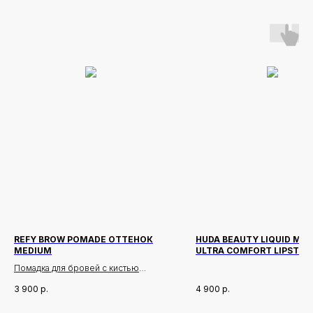
REFY BROW POMADE ОТТЕНОК
HUDA BEAUTY LIQUID MA
MEDIUM
ULTRA COMFORT LIPSTIC
ОТТЕНОК VENUS
Помадка для бровей с кистью
3 900
р.
4 900
р.
Описание:
Кремовая помадка для бровей,