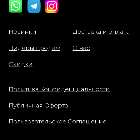
Состав: C13-14 Alkane,
Trimethylsiloxysilicate, Dimethicone,
Vinyl Dimethicone/Methicone
Silsesquioxane Crosspolymer, Silica,
Microcrystalline Wax, Isododecane,
Ethylhexyl Palmitate, Paraffin,
Dimethicone/Vinyl Dimethicone
Crosspolymer, Phenoxyethanol,
Isopropyl Titanium Triisostearate,
Quaternium-18 Bentonite, Alumina,
Tocopheryl Acetate, Propylene
Carbonate, Quartz, [+/- May
Contain/Peut Contenir: Blue 1 Lake (CI
42090), Iron Oxides (CI 77491, CI
77492, CI 77499), Titanium Dioxide (CI
77891)]