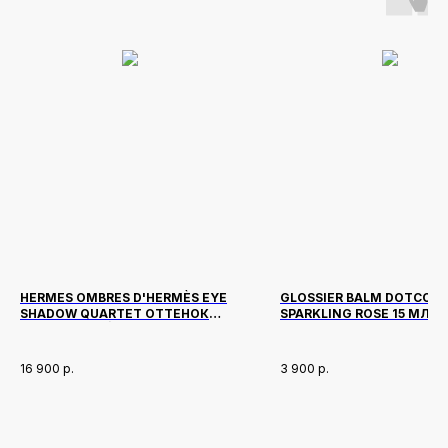
HERMES OMBRES D'HERMÈS EYE
GLOSSIER BALM DOTCOM
SHADOW QUARTET ОТТЕНОК
SPARKLING ROSE 15 МЛ
OMBRES FUMÉES
16 900
р.
3 900
р.
Новинки
Доставка и оплата