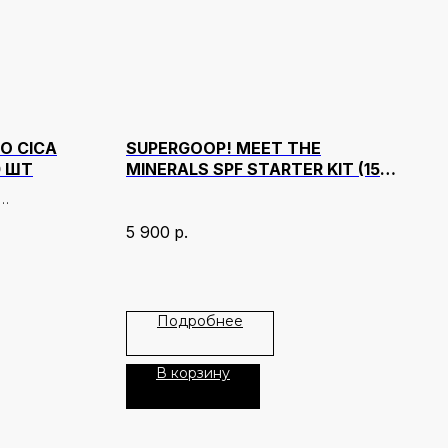
O CICA
SUPERGOOP! MEET THE
0 ШТ
MINERALS SPF STARTER KIT (15
МЛ + 15 МЛ + 30 МЛ + 10 МЛ)
для
5 900
р.
жей.
ть текстуру
ность
оддерживать
Подробнее
кожи.
оспикулы
В корзину
CAHYALON с
иалуроновой
оненты