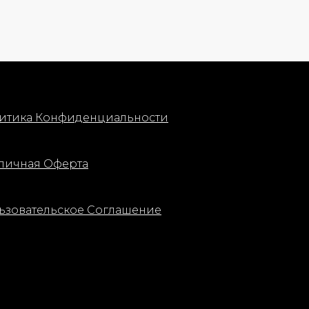
, укреплять
ать
ть кожу
й.
 удобен для
нии может
итика Конфиденциальности
ывание —
микроспикул
личная Оферта
е
ы на сухую
ьзовательское Соглашение
ти вокруг
елите до
м нанесите
ьзуйте в
еняйте
средствами