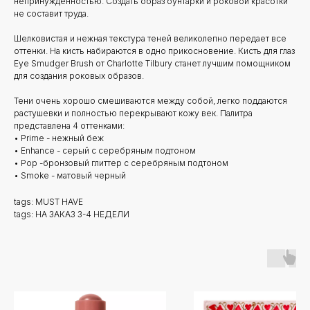
непринужденностью. Создать образ бунтарки и роковой красотки
не составит труда.
Шелковистая и нежная текстура теней великолепно передает все
оттенки. На кисть набираются в одно прикосновение. Кисть для глаз
Eye Smudger Brush от Charlotte Tilbury станет лучшим помощником
для создания роковых образов.
Тени очень хорошо смешиваются между собой, легко поддаются
растушевки и полностью перекрывают кожу век. Палитра
представлена 4 оттенками:
• Prime - нежный беж
• Enhance - серый с серебряным подтоном
• Pop -бронзовый глиттер с серебряным подтоном
• Smoke - матовый черный
tags: MUST HAVE
tags: НА ЗАКАЗ 3-4 НЕДЕЛИ