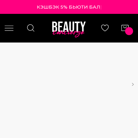
КЭШБЭК 5% БЬЮТИ
|