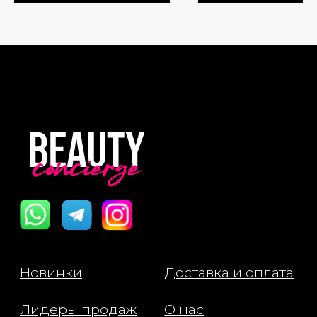
коллагена и способствует
уменьшению морщин, и сквалан для
дополнительного увлажнения.
Текстура как персиково-розовый
сорбет, лёгкая и приятная в
нанесении.
Применение: Нанесите на
очищенную кожу лица последним
этапом вечернего ухода и оставьте
на ночь. Подходит для ежедневного
использования.