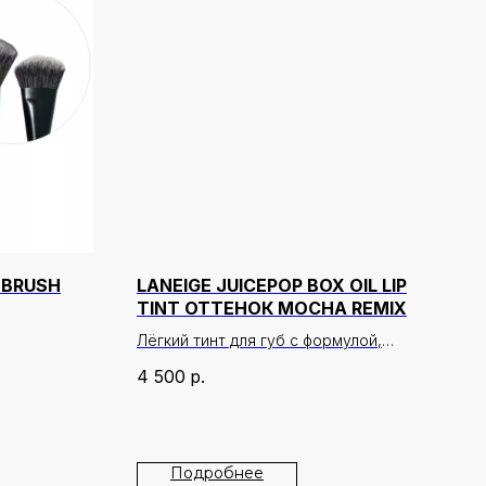
 BRUSH
LANEIGE JUICEPOP BOX OIL LIP
TINT ОТТЕНОК MOCHA REMIX
Лёгкий тинт для губ с формулой,
которая при нанесении тает и
4 500
р.
превращается в сочный, слегка
масляный оттенок с эффектом
влажного блеска.
Подробнее
Формула держится на губах до 12