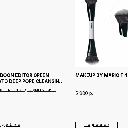
BOON EDITOR GREEN
MAKEUP BY MARIO F 4
TO DEEP PORE CLEANSING
A WHIPPING FOAM
ющая пенка для умывания с
5 900
р.
ктом зелёного томата, которая
.
ивно удаляет загрязнения,
и макияжа и излишки себума,
ко очищая поры без ощущения
и.
одробнее
Подробнее