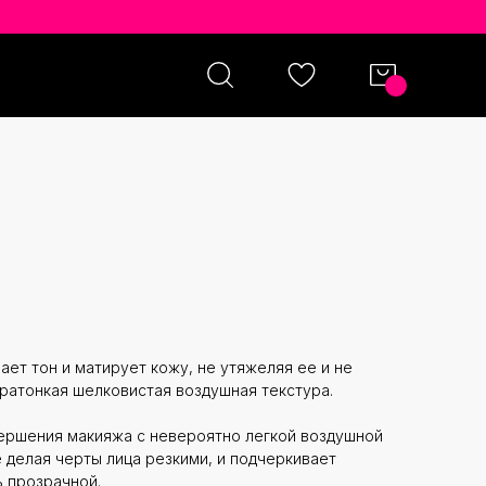
 UNIVERSELLE LIBRE 30 МЛ
ает тон и матирует кожу, не утяжеляя ее и не
ратонкая шелковистая воздушная текстура.
ершения макияжа с невероятно легкой воздушной
е делая черты лица резкими, и подчеркивает
ь прозрачной.