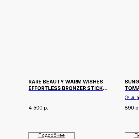
RARE BEAUTY WARM WISHES
SUNG
EFFORTLESS BRONZER STICK
TOMA
ОТТЕНОК POWER BOOST
ULTR
Очища
экстра
4 500
р.
890
р
эффект
остатк
глубо
сухост
Подробнее
П