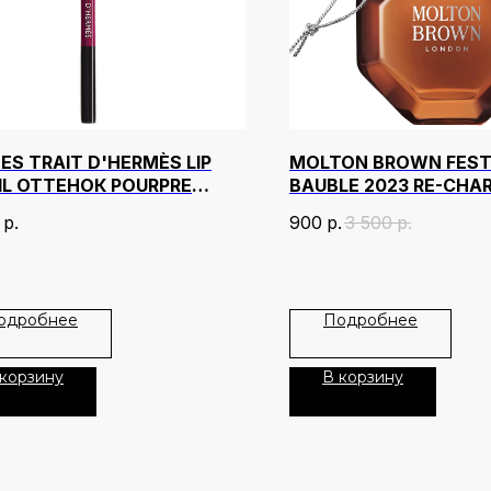
ES TRAIT D'HERMÈS LIP
MOLTON BROWN FEST
IL ОТТЕНОК POURPRE
BAUBLE 2023 RE-CHA
PEPPER 75 МЛ
р.
900
р.
3 500
р.
одробнее
Подробнее
 корзину
В корзину