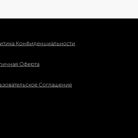
итика Конфиденциальности
личная Оферта
ьзовательское Соглашение