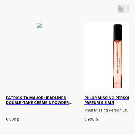
PATRICK TA MAJOR HEADLINES
PHLUR MISSING PERSON E
DOUBLE-TAKE CRÈME & POWDER
PARFUM 9.5 МЛ
BLUSH DUO ОТТЕНОК SHE'S
Phlur Missing Person Eau de
FLUSHED
— это аромат, который пер
6 500
р.
5 900
р.
ощущение прикосновения к
коже, пробуждая воспомин
эмоции. Он окутывает легк
Новинки
Доставка и оплата