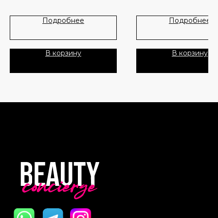
нежностью, словно эхо тех,
когда-то любили и по кому 
Лидеры продаж
О нас
Подробнее
Подробнее
Парфюм открывается проз
Скидки
нотами свежего бергамота,
переходящими в сердце из
В корзину
В корзину
нероли и цветка апельсина.
Политика Конфиденциальности
мускус, кашмеран и мягкие
древесные аккорды создаю
Публичная Оферта
утонченный, интимный шлей
который ощущается на кож
Пользовательское Соглашение
словно вторая кожа.
Основные ноты:
Все права защищены
- Верхние: кожаный мускус,
бергамота, жасмин
- Сердечные: свежий цикла
цветок нероли, цветок апел
- Базовые: масло австралий
сандалового дерева, светл
дерево, белый мускус
Missing Person — это не пр
аромат, а ощущение уюта,
ускользающих воспоминани