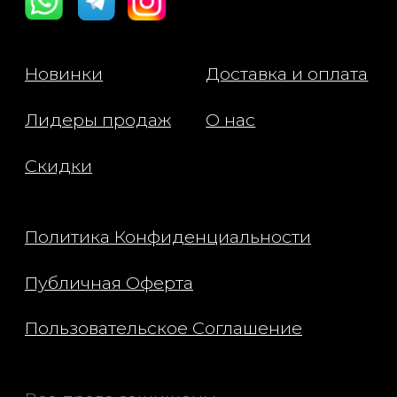
теплых объятий. Он идеаль
подходит для тех, кто ценит
элегантность в простоте и 
носить аромат, который гов
слов.
Состав: 3-(5,5,6-
Trimethylbicyclo[2.2.1]hept-2
yl)cyclohexan-1-ol, 5-
Cyclopentadecen-1-one, 3-m
Benzyl Salicylate,
Dimethylcyclohexylethoxy
Isobutylpropanoate, Ethylen
Brassylate, Hydroxycitronella
Isobutyl Methyl Tetrahydropy
Sandalore, Santalum Spicat
Oil.