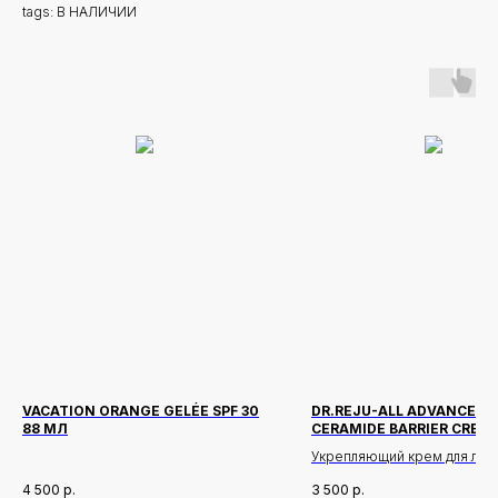
tags: В НАЛИЧИИ
VACATION ORANGE GELÉE SPF 30
DR.REJU-ALL ADVANCED L
88 МЛ
CERAMIDE BARRIER CREA
Укрепляющий крем для лица
церамидами, предназначен
4 500
р.
3 500
р.
восстановления защитного 