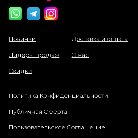
Octyldodecanol, Synthetic Wax,
Disteardimonium Hectorite,
Astrocaryum Murumuru Seed Butter,
Sodium Hyaluronate, Tocopherol,
Propylene Carbonate, Polyglyceryl-2
Diisostearate, Aluminum Hydroxide,
Fragrance/Parfum, Mica, BHT, Benzyl
Alcohol, Benzyl Benzoate, Red 6 (CI
15850), Red 28 Lake (CI 45410),
Titanium Dioxide (CI 77891).