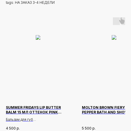
tags: НА ЗАКАЗ 3-4 НЕДЕЛИ
SUMMER FRIDAYS LIP BUTTER
MOLTON BROWN FIERY PI
BALM 15 МЛ ОТТЕНОК PINK
PEPPER BATH AND SHOWE
SUGAR
300 МЛ
Бальзам для губ
4 500
р.
5 500
р.
Описание: