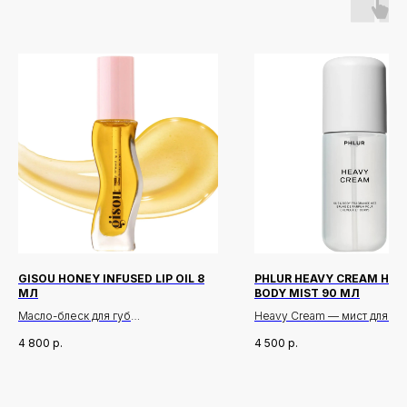
GISOU HONEY INFUSED LIP OIL 8
PHLUR HEAVY CREAM HAI
МЛ
BODY MIST 90 МЛ
Масло-блеск для губ
Heavy Cream — мист для тел
волос, создающий молочны
4 800
р.
4 500
р.
Описание:
декадентский сладкий арома
Мы называем его «медовое золото
сочетает в себе игривые, 
для губ» и в восторге от него!
ноты с яркими цитрусовыми
Новинки
Доставка и оплата
3-в-1: бальзам, блеск и масло для губ
светлыми цветочными акко