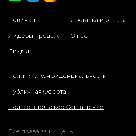
аминокислотами и мощными
Benzyl Alcohol, Benzyl Salicy
антиоксидантами. Получаемый из
Citral, Coumarin, Hydroxycitro
пчелиного сада Мирсалехи на
Limonene, Linalool.
протяжении шести поколений, он
обеспечивает длительное
увлажнение и глянцевый блеск.
- Смесь масел Мирсалехи – питает.
Запатентованная смесь из 8 масел -
это мощный антиоксидант, богатый
Омега-3, 6 и 9, который глубоко
питает, укрепляет и надолго
увлажняет кожу.
- Масло жожоба – успокаивает и
разглаживает кожу.Богатое
витамином Е и другими
необходимыми витаминами и
минералами, которые помогают
успокоить и разгладить кожу, масло
жожоба обеспечивает больший
комфорт и мягкость губам.
- Масло лугового пенника –
увлажняет. Увлажняющее
натуральное масло, которое
увлажняет волосы, не оставляя
следов, не делая их жирными и не