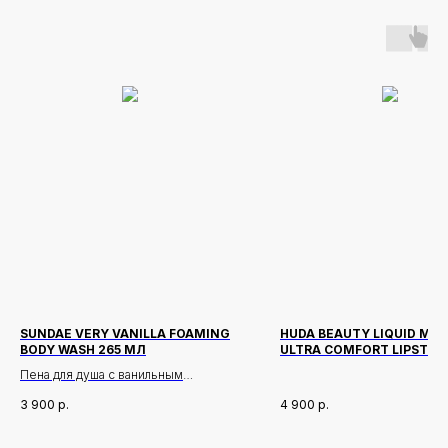
SUNDAE VERY VANILLA FOAMING
HUDA BEAUTY LIQUID MA
BODY WASH 265 МЛ
ULTRA COMFORT LIPSTIC
ОТТЕНОК BOMBSHELL
Пена для душа с ванильным
ароматом
3 900
р.
4 900
р.