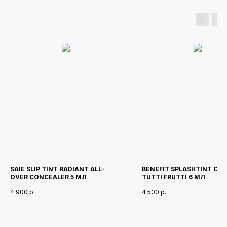
SAIE SLIP TINT RADIANT ALL-
BENEFIT SPLASHTINT ОТ
OVER CONCEALER 5 МЛ
TUTTI FRUTTI 6 МЛ
4 900
р.
4 500
р.
Новинки
Доставка и оплата