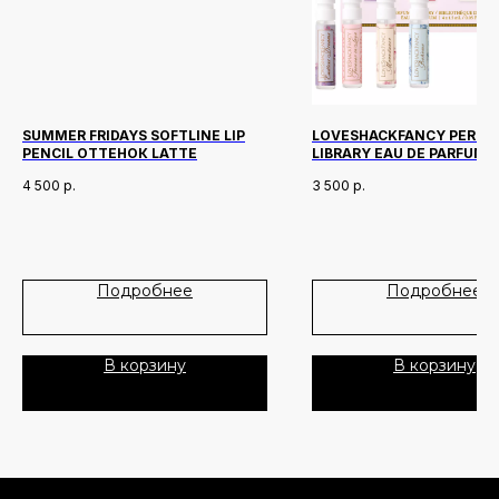
SUMMER FRIDAYS SOFTLINE LIP
LOVESHACKFANCY PERFU
PENCIL ОТТЕНОК LATTE
LIBRARY EAU DE PARFUM
Новинки
Доставка и оплата
DISCOVERY SET 1.5 МЛ/ 4
4 500
р.
3 500
р.
Лидеры продаж
О нас
Скидки
Подробнее
Подробнее
Политика Конфиденциальности
Публичная Оферта
В корзину
В корзину
Пользовательское Соглашение
Все права защищены