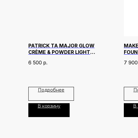
PATRICK TA MAJOR GLOW
MAKE
CRÈME & POWDER LIGHT
FOUN
REFLECTING TRANSLUCENT
6 500
р.
7 900
HIGHLIGHTER DUO ОТТЕНОК
BABY
Подробнее
П
В корзину
В