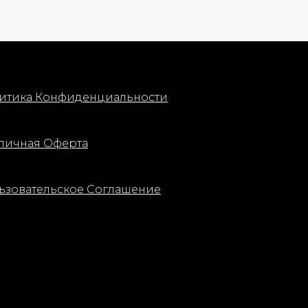
итика Конфиденциальности
личная Оферта
ьзовательское Соглашение