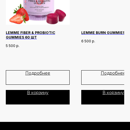
LEMME FIBER & PROBIOTIC
LEMME BURN GUMMIES 6
GUMMIES 60 ШТ
6 500
р.
Новинки
Доставка и оплата
5 500
р.
Лидеры продаж
О нас
Скидки
Подробнее
Подробнее
Политика Конфиденциальности
Публичная Оферта
В корзину
В корзину
Пользовательское Соглашение
Все права защищены