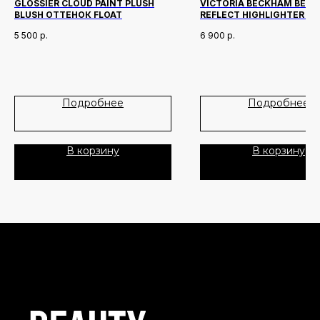
GLOSSIER CLOUD PAINT PLUSH
VICTORIA BECKHAM BEAU
BLUSH ОТТЕНОК FLOAT
REFLECT HIGHLIGHTER ST
ОТТЕНОК PEARL
5 500
р.
6 900
р.
Новинки
Доставка и оплата
Лидеры продаж
О нас
Скидки
Подробнее
Подробнее
Политика Конфиденциальности
В корзину
В корзину
Публичная Оферта
Пользовательское Соглашение
Все права защищены