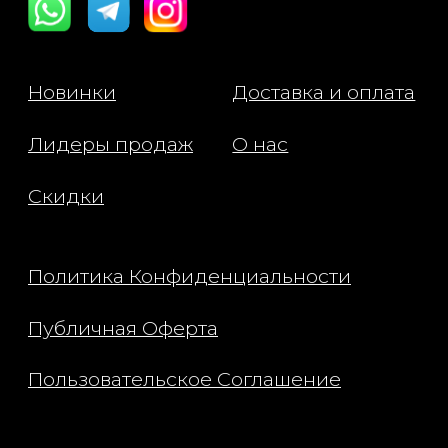
Inophyllum Seed Oil): Это
натуральное масло увлажняет,
питает и успокаивает кожу,
способствует заживлению
микротрещин и улучшает
барьерные функции, оставляя кожу
мягкой и гладкой.
Применение:
Наносите румяна пальцами или
кистью, легкими движениями
распределяя по щекам. Для
создания монохромного образа
используйте продукт на губах.
Состав: Octyldodecanol, Synthetic
Wax, Hydrogenated Polyisobutene,
Cetyl Ethylhexanoate, Polyglyceryl-2
Triisostearate, Hydrogenated
Poly(C6-14 Olefin), Bis-Diglyceryl
Polyacyladipate-2, Kaolin, Silica,
Magnesium/Potassium/Silicon/Fluorid
e/Hydroxide/Oxide, Glycerin,
Calophyllum Inophyllum Seed Oil,
Palmitoyl Tripeptide-1, Palmitoyl