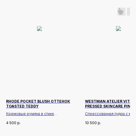
RHODE POCKET BLUSH ОТТЕНОК
WESTMAN ATELIER VITAL
TOASTED TEDDY
PRESSED SKINCARE PINK 
ОТТЕНОК BRIGHTENING
Кремовые румяна в стике
Спрессованная пудра с мел
измельчённой и невесомой
4 500
р.
10 500
р.
Описание:
пёрышко текстурой.
Pocket Blush — это компактные
кремовые румяна, которые
эффект «второй кожи» и фо