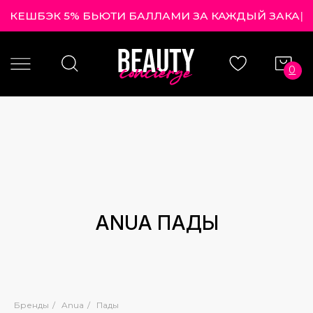
КЕШБЭК 5% БЬЮТИ БАЛЛАМИ ЗА КАЖДЫЙ
|
0
ANUA ПАДЫ
Бренды
/
Anua
/
Пады