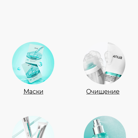
Маски
Очищение
Кремы
Мисты & Тонеры
Сыворотки
Пады