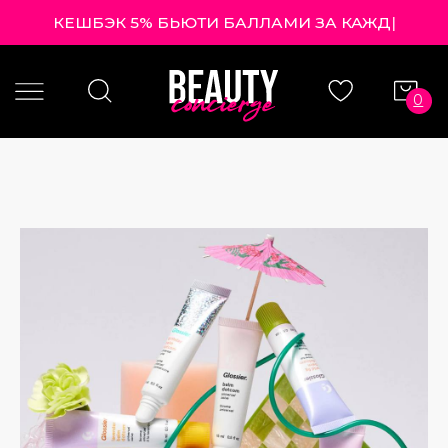
КЕШБЭК 5% БЬЮТИ БАЛЛАМИ З
|
0