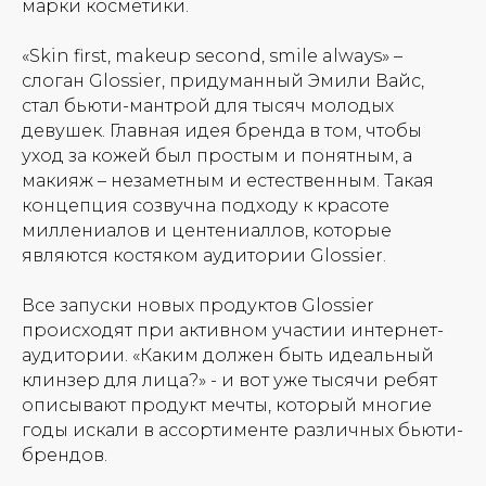
марки косметики.
«Skin first, makeup second, smile always» –
слоган Glossier, придуманный Эмили Вайс,
стал бьюти-мантрой для тысяч молодых
девушек. Главная идея бренда в том, чтобы
уход за кожей был простым и понятным, а
макияж – незаметным и естественным. Такая
концепция созвучна подходу к красоте
миллениалов и центениаллов, которые
Все товары
Для губ
являются костяком аудитории Glossier.
Все запуски новых продуктов Glossier
происходят при активном участии интернет-
аудитории. «Каким должен быть идеальный
клинзер для лица?» - и вот уже тысячи ребят
описывают продукт мечты, который многие
годы искали в ассортименте различных бьюти-
Для лица
Для тела
брендов.